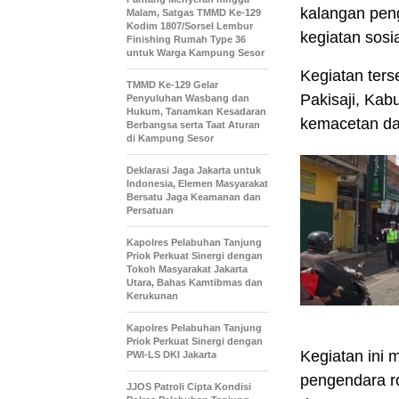
kalangan pen
Malam, Satgas TMMD Ke-129
Kodim 1807/Sorsel Lembur
kegiatan sosia
Finishing Rumah Type 36
untuk Warga Kampung Sesor
‎Kegiatan ter
TMMD Ke-129 Gelar
Pakisaji, Kab
Penyuluhan Wasbang dan
Hukum, Tanamkan Kesadaran
kemacetan dan
Berbangsa serta Taat Aturan
di Kampung Sesor
Deklarasi Jaga Jakarta untuk
Indonesia, Elemen Masyarakat
Bersatu Jaga Keamanan dan
Persatuan
Kapolres Pelabuhan Tanjung
Priok Perkuat Sinergi dengan
Tokoh Masyarakat Jakarta
Utara, Bahas Kamtibmas dan
Kerukunan
Kapolres Pelabuhan Tanjung
Priok Perkuat Sinergi dengan
‎Kegiatan ini
PWI-LS DKI Jakarta
pengendara r
JJOS Patroli Cipta Kondisi