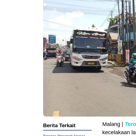
Malang |
Ter
Berita Terkait
kecelakaan la
Pantang Menyerah hingga