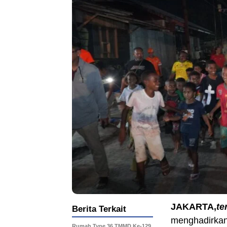
JAKARTA,
te
Berita Terkait
menghadirkan
Rumah Type 36 TMMD Ke-129