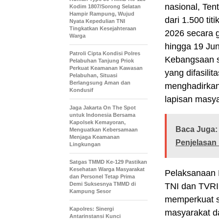
nasional, Ten
Kodim 1807/Sorong Selatan
Hampir Rampung, Wujud
dari 1.500 ti
Nyata Kepedulian TNI
Tingkatkan Kesejahteraan
2026 secara g
Warga
hingga 19 Jun
Patroli Cipta Kondisi Polres
Kebangsaan s
Pelabuhan Tanjung Priok
Perkuat Keamanan Kawasan
yang difasilit
Pelabuhan, Situasi
Berlangsung Aman dan
menghadirkan
Kondusif
lapisan masy
Jaga Jakarta On The Spot
untuk Indonesia Bersama
Kapolsek Kemayoran,
Baca Juga:
Menguatkan Kebersamaan
Menjaga Keamanan
Penjelasan 
Lingkungan
Satgas TMMD Ke-129 Pastikan
Kesehatan Warga Masyarakat
Pelaksanaan 
dan Personel Tetap Prima
Demi Suksesnya TMMD di
TNI dan TVRI
Kampung Sesor
memperkuat se
Kapolres: Sinergi
masyarakat da
Antarinstansi Kunci