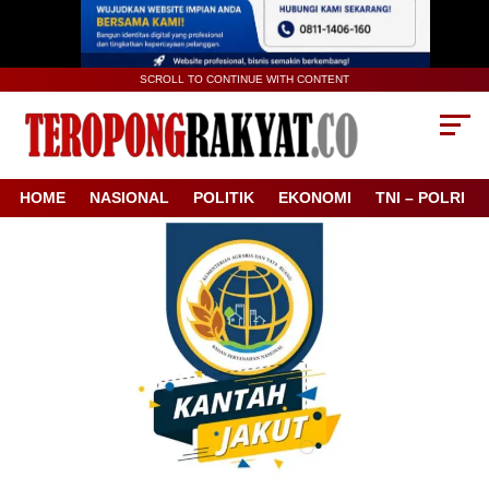
SCROLL TO CONTINUE WITH CONTENT
HOME
NASIONAL
POLITIK
EKONOMI
TNI – POLRI