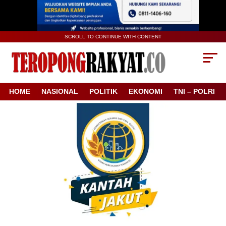
SCROLL TO CONTINUE WITH CONTENT
HOME
NASIONAL
POLITIK
EKONOMI
TNI – POLRI