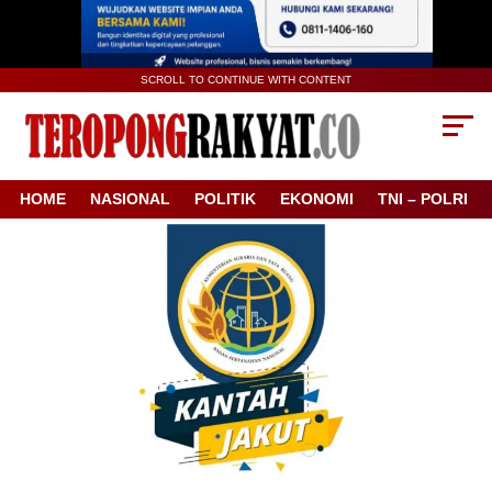
SCROLL TO CONTINUE WITH CONTENT
HOME
NASIONAL
POLITIK
EKONOMI
TNI – POLRI