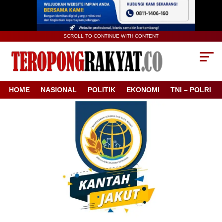
SCROLL TO CONTINUE WITH CONTENT
HOME
NASIONAL
POLITIK
EKONOMI
TNI – POLRI