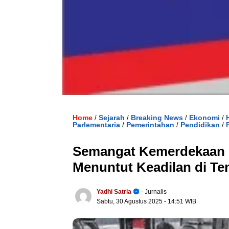
Home
Sejarah
Breaking News
Ekonomi
/
/
/
/
Parlementaria
Pemerintahan
Pendidikan
/
/
/
Semangat Kemerdekaan 
Menuntut Keadilan di Te
Yadhi Satria
- Jurnalis
Sabtu, 30 Agustus 2025
- 14:51 WIB