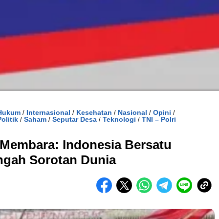
Hukum
Internasional
Kesehatan
Nasional
Opini
/
/
/
/
/
Politik
Saham
Seputar Desa
Teknologi
TNI – Polri
/
/
/
/
Membara: Indonesia Bersatu
ngah Sorotan Dunia