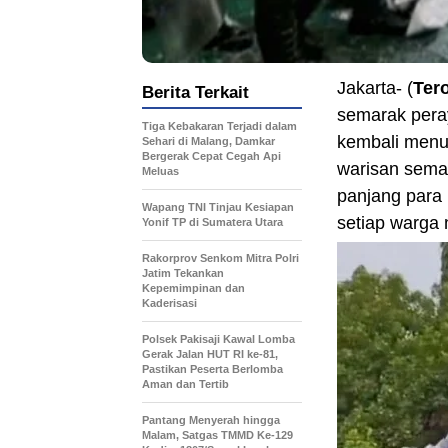
Jakarta- (
Ter
Berita Terkait
semarak pera
Tiga Kebakaran Terjadi dalam
kembali menun
Sehari di Malang, Damkar
Bergerak Cepat Cegah Api
warisan semat
Meluas
panjang para 
Wapang TNI Tinjau Kesiapan
setiap warga 
Yonif TP di Sumatera Utara
Rakorprov Senkom Mitra Polri
Jatim Tekankan
Kepemimpinan dan
Kaderisasi
Polsek Pakisaji Kawal Lomba
Gerak Jalan HUT RI ke-81,
Pastikan Peserta Berlomba
Aman dan Tertib
Pantang Menyerah hingga
Malam, Satgas TMMD Ke-129