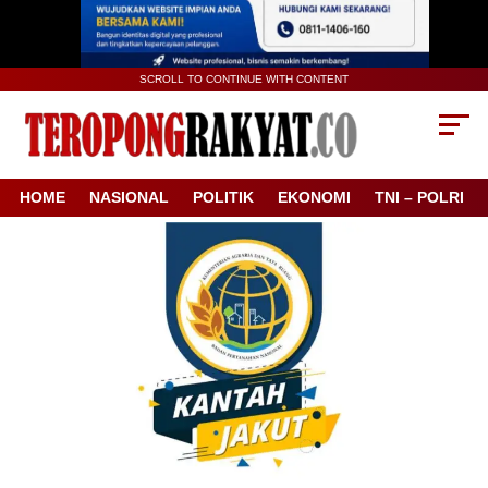
SCROLL TO CONTINUE WITH CONTENT
HOME
NASIONAL
POLITIK
EKONOMI
TNI – POLRI