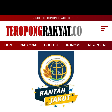
SCROLL TO CONTINUE WITH CONTENT
HOME
NASIONAL
POLITIK
EKONOMI
TNI – POLRI