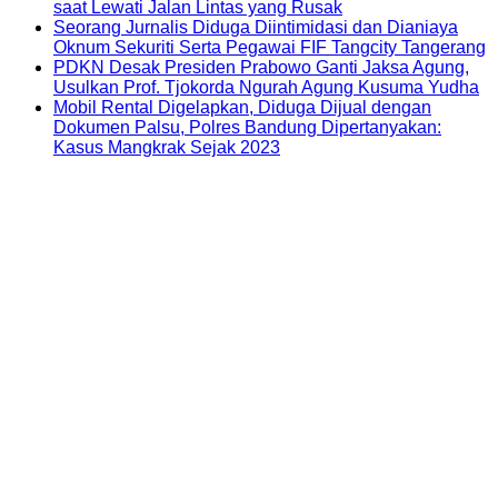
saat Lewati Jalan Lintas yang Rusak
Seorang Jurnalis Diduga Diintimidasi dan Dianiaya
Oknum Sekuriti Serta Pegawai FIF Tangcity Tangerang
PDKN Desak Presiden Prabowo Ganti Jaksa Agung,
Usulkan Prof. Tjokorda Ngurah Agung Kusuma Yudha
Mobil Rental Digelapkan, Diduga Dijual dengan
Dokumen Palsu, Polres Bandung Dipertanyakan:
Kasus Mangkrak Sejak 2023