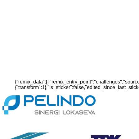
{"remix_data":[],"remix_entry_point":"challenges","sourc
{"transform":1},"is_sticker":false,"edited_since_last_sti