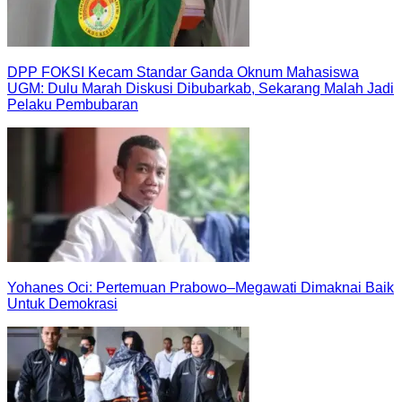
DPP FOKSI Kecam Standar Ganda Oknum Mahasiswa
UGM: Dulu Marah Diskusi Dibubarkab, Sekarang Malah Jadi
Pelaku Pembubaran
Yohanes Oci: Pertemuan Prabowo–Megawati Dimaknai Baik
Untuk Demokrasi