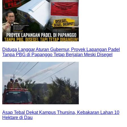
Diduga Langgar Aturan Gubernur, Proyek Lapangan Padel
Tanpa PBG di Papanggo Tetap Berjalan Meski Disegel
Asap Tebal Dekat Kampus Thursina, Kebakaran Lahan 10
Hektare di Dau