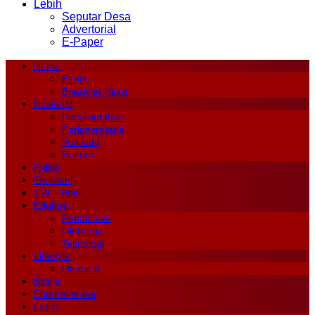
Lebih
Seputar Desa
Advertorial
E-Paper
Home
Berita
Breaking News
Nasional
Pemerintahan
Parlementaria
Yudikatif
Hukum
Politik
Ekonomi
TNI – Polri
Edukasi
Pendidikan
Olahraga
Teknologi
Lifestyle
Otomotif
Bisnis
Entertainment
Lebih