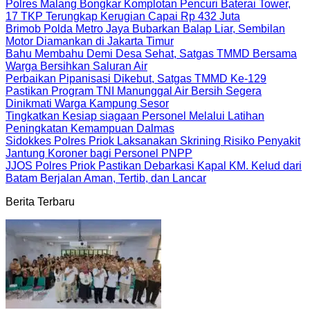
Polres Malang Bongkar Komplotan Pencuri Baterai Tower,
17 TKP Terungkap Kerugian Capai Rp 432 Juta
Brimob Polda Metro Jaya Bubarkan Balap Liar, Sembilan
Motor Diamankan di Jakarta Timur
Bahu Membahu Demi Desa Sehat, Satgas TMMD Bersama
Warga Bersihkan Saluran Air
Perbaikan Pipanisasi Dikebut, Satgas TMMD Ke-129
Pastikan Program TNI Manunggal Air Bersih Segera
Dinikmati Warga Kampung Sesor
Tingkatkan Kesiap siagaan Personel Melalui Latihan
Peningkatan Kemampuan Dalmas
Sidokkes Polres Priok Laksanakan Skrining Risiko Penyakit
Jantung Koroner bagi Personel PNPP
JJOS Polres Priok Pastikan Debarkasi Kapal KM. Kelud dari
Batam Berjalan Aman, Tertib, dan Lancar
Berita Terbaru