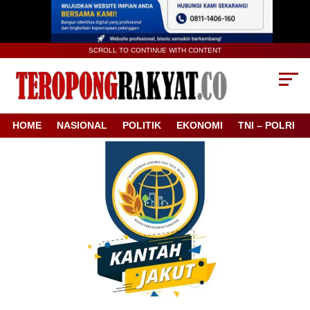
SCROLL TO CONTINUE WITH CONTENT
HOME
NASIONAL
POLITIK
EKONOMI
TNI – POLRI