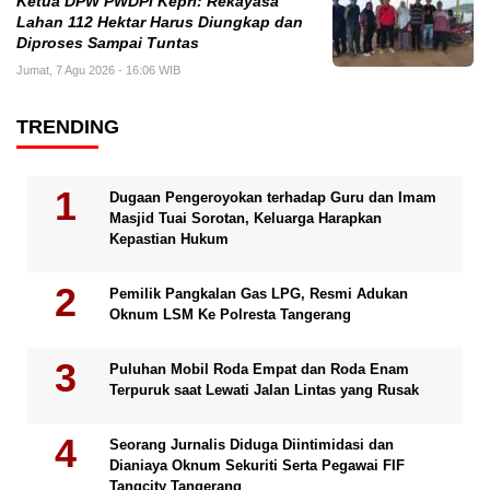
Ketua DPW PWDPI Kepri: Rekayasa
Lahan 112 Hektar Harus Diungkap dan
Diproses Sampai Tuntas
Jumat, 7 Agu 2026 - 16:06 WIB
TRENDING
Dugaan Pengeroyokan terhadap Guru dan Imam
Masjid Tuai Sorotan, Keluarga Harapkan
Kepastian Hukum
Pemilik Pangkalan Gas LPG, Resmi Adukan
Oknum LSM Ke Polresta Tangerang
Puluhan Mobil Roda Empat dan Roda Enam
Terpuruk saat Lewati Jalan Lintas yang Rusak
Seorang Jurnalis Diduga Diintimidasi dan
Dianiaya Oknum Sekuriti Serta Pegawai FIF
Tangcity Tangerang