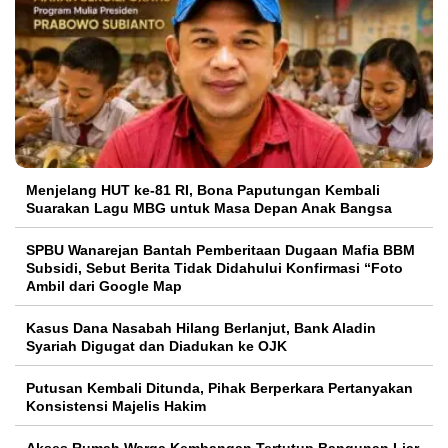
Menjelang HUT ke-81 RI, Bona Paputungan Kembali
Suarakan Lagu MBG untuk Masa Depan Anak Bangsa
SPBU Wanarejan Bantah Pemberitaan Dugaan Mafia BBM
Subsidi, Sebut Berita Tidak Didahului Konfirmasi “Foto
Ambil dari Google Map
Kasus Dana Nasabah Hilang Berlanjut, Bank Aladin
Syariah Digugat dan Diadukan ke OJK
Putusan Kembali Ditunda, Pihak Berperkara Pertanyakan
Konsistensi Majelis Hakim
Akses Rumah Warga Kembangan Tertutup Bangunan Liar,