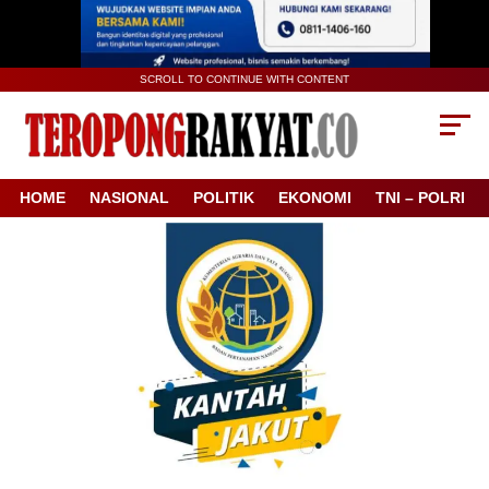
SCROLL TO CONTINUE WITH CONTENT
HOME
NASIONAL
POLITIK
EKONOMI
TNI – POLRI