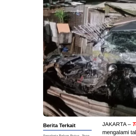
JAKARTA –
T
Berita Terkait
mengalami tab
Sengketa Belum Putus, Jhon