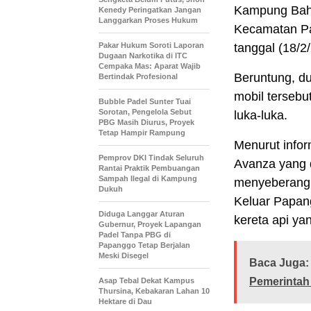
Kampung Baha
Kenedy Peringatkan Jangan
Langgarkan Proses Hukum
Kecamatan Pa
Pakar Hukum Soroti Laporan
tanggal (18/2
Dugaan Narkotika di ITC
Cempaka Mas: Aparat Wajib
Beruntung, d
Bertindak Profesional
mobil tersebu
Bubble Padel Sunter Tuai
Sorotan, Pengelola Sebut
luka-luka.
PBG Masih Diurus, Proyek
Tetap Hampir Rampung
Menurut infor
Pemprov DKI Tindak Seluruh
Avanza yang 
Rantai Praktik Pembuangan
Sampah Ilegal di Kampung
menyeberang 
Dukuh
Keluar Papan
Diduga Langgar Aturan
kereta api yan
Gubernur, Proyek Lapangan
Padel Tanpa PBG di
Papanggo Tetap Berjalan
Meski Disegel
Baca Juga:
Pemerintah
Asap Tebal Dekat Kampus
Thursina, Kebakaran Lahan 10
Hektare di Dau