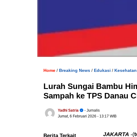
Home
Breaking News
Edukasi
Kesehatan
/
/
/
Lurah Sungai Bambu Hi
Sampah ke TPS Danau C
Yadhi Satria
- Jurnalis
Jumat, 6 Februari 2026
- 13:17 WIB
JAKARTA
-(
Berita Terkait