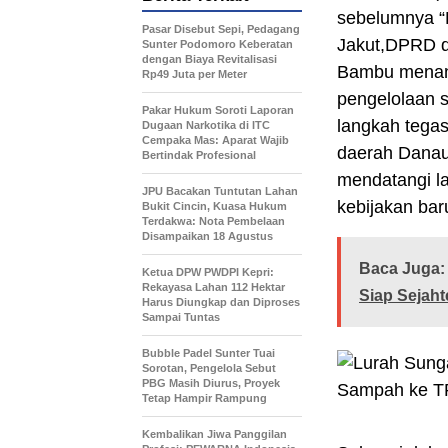
sebelumnya “K
Pasar Disebut Sepi, Pedagang
Jakut,DPRD d
Sunter Podomoro Keberatan
dengan Biaya Revitalisasi
Bambu menang
Rp49 Juta per Meter
pengelolaan 
Pakar Hukum Soroti Laporan
langkah tega
Dugaan Narkotika di ITC
Cempaka Mas: Aparat Wajib
daerah Danau 
Bertindak Profesional
mendatangi la
JPU Bacakan Tuntutan Lahan
kebijakan ba
Bukit Cincin, Kuasa Hukum
Terdakwa: Nota Pembelaan
Disampaikan 18 Agustus
Baca Juga:
Ketua DPW PWDPI Kepri:
Rekayasa Lahan 112 Hektar
Siap Sejah
Harus Diungkap dan Diproses
Sampai Tuntas
Bubble Padel Sunter Tuai
Sorotan, Pengelola Sebut
PBG Masih Diurus, Proyek
Tetap Hampir Rampung
Kembalikan Jiwa Panggilan