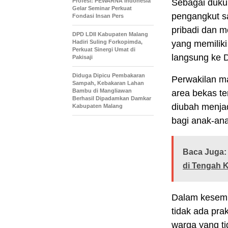
Profesi: PEWARNA Indonesia
Sebagai dukun
Gelar Seminar Perkuat
pengangkut s
Fondasi Insan Pers
pribadi dan 
DPD LDII Kabupaten Malang
Hadiri Suling Forkopimda,
yang memilik
Perkuat Sinergi Umat di
langsung ke 
Pakisaji
Diduga Dipicu Pembakaran
Perwakilan m
Sampah, Kebakaran Lahan
Bambu di Mangliawan
area bekas t
Berhasil Dipadamkan Damkar
diubah menja
Kabupaten Malang
bagi anak-ana
Baca Juga:
di Tengah K
Dalam kesemp
tidak ada pra
warga yang ti