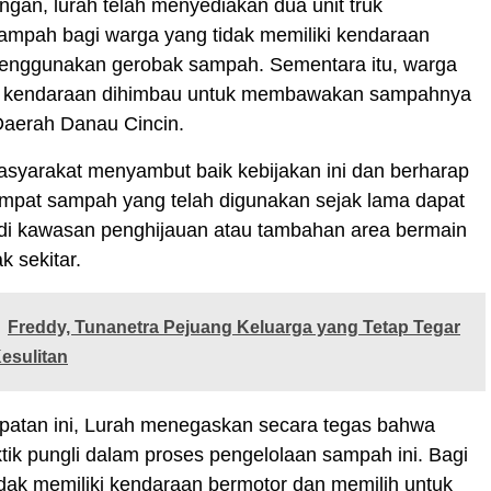
gan, lurah telah menyediakan dua unit truk
ampah bagi warga yang tidak memiliki kendaraan
menggunakan gerobak sampah. Sementara itu, warga
i kendaraan dihimbau untuk membawakan sampahnya
Daerah Danau Cincin.
asyarakat menyambut baik kebijakan ini dan berharap
empat sampah yang telah digunakan sejak lama dapat
di kawasan penghijauan atau tambahan area bermain
k sekitar.
Freddy, Tunanetra Pejuang Keluarga yang Tetap Tegar
esulitan
atan ini, Lurah menegaskan secara tegas bahwa
ktik pungli dalam proses pengelolaan sampah ini. Bagi
dak memiliki kendaraan bermotor dan memilih untuk