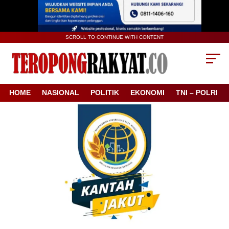
SCROLL TO CONTINUE WITH CONTENT
HOME
NASIONAL
POLITIK
EKONOMI
TNI – POLRI