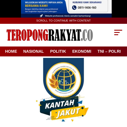
SCROLL TO CONTINUE WITH CONTENT
HOME
NASIONAL
POLITIK
EKONOMI
TNI – POLRI