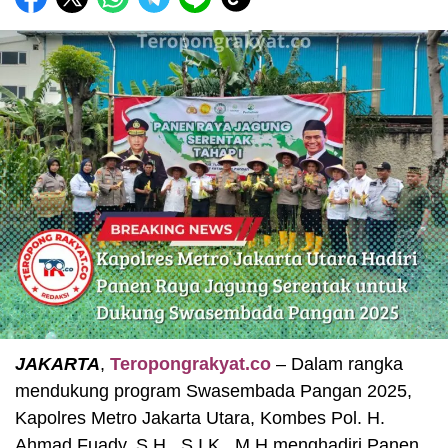
JAKARTA
,
Teropongrakyat.co
– Dalam rangka
mendukung program Swasembada Pangan 2025,
Kapolres Metro Jakarta Utara, Kombes Pol. H.
Ahmad Fuady, S.H., S.I.K., M.H menghadiri Panen