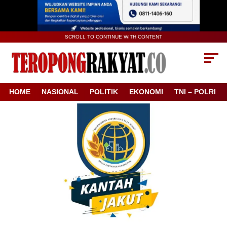
SCROLL TO CONTINUE WITH CONTENT
HOME
NASIONAL
POLITIK
EKONOMI
TNI – POLRI