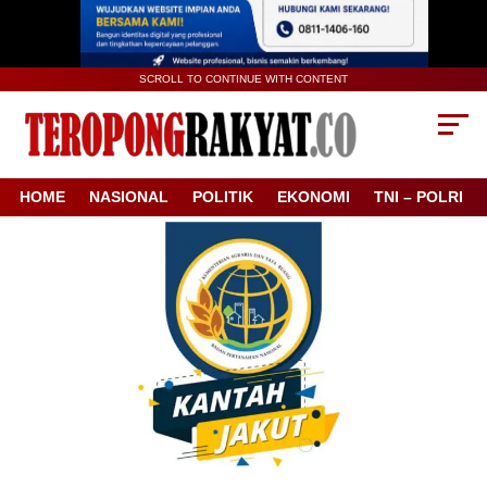
SCROLL TO CONTINUE WITH CONTENT
HOME
NASIONAL
POLITIK
EKONOMI
TNI – POLRI