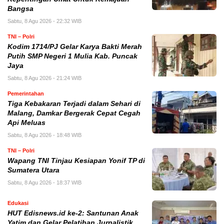
Bangsa
Sabtu, 8 Agu 2026 - 22:32 WIB
TNI – Polri
Kodim 1714/PJ Gelar Karya Bakti Merah
Putih SMP Negeri 1 Mulia Kab. Puncak
Jaya
Sabtu, 8 Agu 2026 - 21:24 WIB
Pemerintahan
Tiga Kebakaran Terjadi dalam Sehari di
Malang, Damkar Bergerak Cepat Cegah
Api Meluas
Sabtu, 8 Agu 2026 - 18:48 WIB
TNI – Polri
Wapang TNI Tinjau Kesiapan Yonif TP di
Sumatera Utara
Sabtu, 8 Agu 2026 - 18:37 WIB
Edukasi
HUT Edisnews.id ke-2: Santunan Anak
Yatim dan Gelar Pelatihan Jurnalistik