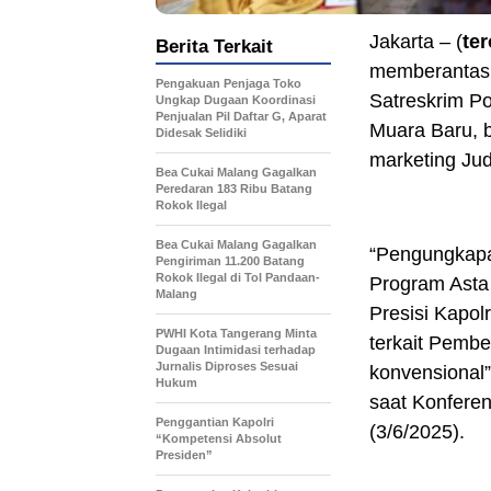
Jakarta – (
te
Berita Terkait
memberantas 
Pengakuan Penjaga Toko
Satreskrim P
Ungkap Dugaan Koordinasi
Penjualan Pil Daftar G, Aparat
Muara Baru, 
Didesak Selidiki
marketing Jud
Bea Cukai Malang Gagalkan
Peredaran 183 Ribu Batang
Rokok Ilegal
Bea Cukai Malang Gagalkan
“Pengungkapan
Pengiriman 11.200 Batang
Rokok Ilegal di Tol Pandaan-
Program Asta
Malang
Presisi Kapolr
PWHI Kota Tangerang Minta
terkait Pembe
Dugaan Intimidasi terhadap
Jurnalis Diproses Sesuai
konvensional”
Hukum
saat Konferen
Penggantian Kapolri
(3/6/2025).
“Kompetensi Absolut
Presiden”