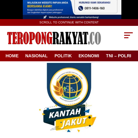
SCROLL TO CONTINUE WITH CONTENT
HOME
NASIONAL
POLITIK
EKONOMI
TNI – POLRI