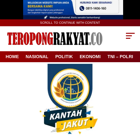
SCROLL TO CONTINUE WITH CONTENT
HOME
NASIONAL
POLITIK
EKONOMI
TNI – POLRI