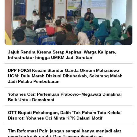
Jajuk Rendra Kresna Serap Aspirasi Warga Kalipare,
Infrastruktur hingga UMKM Jadi Sorotan
DPP FOKSI Kecam Standar Ganda Oknum Mahasiswa
UGM: Dulu Marah Diskusi Dibubarkab, Sekarang Malah
Jadi Pelaku Pembubaran
Yohanes Oci: Pertemuan Prabowo–Megawati Dimaknai
Baik Untuk Demokrasi
OTT Bupati Pekalongan, Dalih ‘Tak Paham Tata Kelola’
Disorot: Yohanes Oci Minta KPK Dalami Motif
Tim Reformasi Polri jangan sampai hanya menjadi alat
peredam kritik publik Dan Tameng Pencitraan