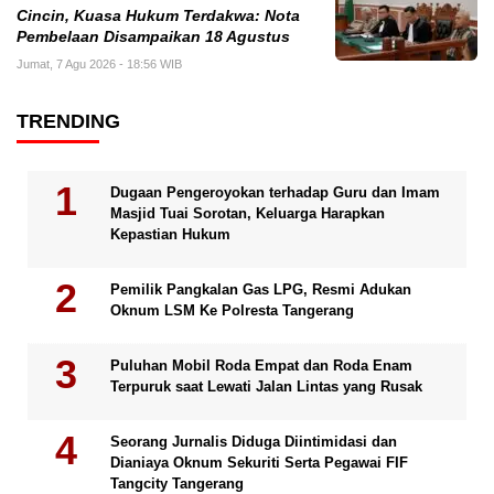
Cincin, Kuasa Hukum Terdakwa: Nota
Pembelaan Disampaikan 18 Agustus
Jumat, 7 Agu 2026 - 18:56 WIB
TRENDING
Dugaan Pengeroyokan terhadap Guru dan Imam
Masjid Tuai Sorotan, Keluarga Harapkan
Kepastian Hukum
Pemilik Pangkalan Gas LPG, Resmi Adukan
Oknum LSM Ke Polresta Tangerang
Puluhan Mobil Roda Empat dan Roda Enam
Terpuruk saat Lewati Jalan Lintas yang Rusak
Seorang Jurnalis Diduga Diintimidasi dan
Dianiaya Oknum Sekuriti Serta Pegawai FIF
Tangcity Tangerang