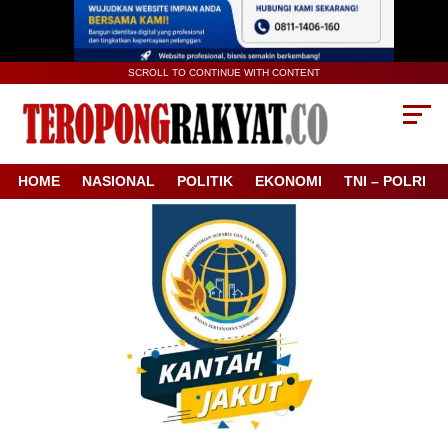
SCROLL TO CONTINUE WITH CONTENT
HOME
NASIONAL
POLITIK
EKONOMI
TNI – POLRI