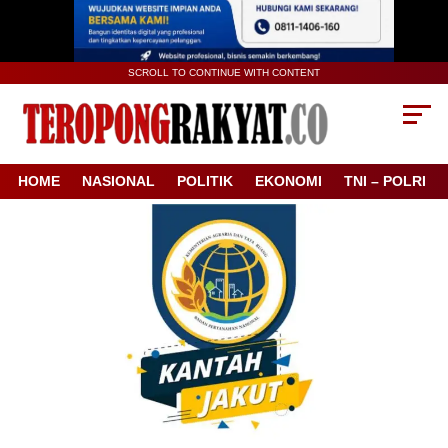
SCROLL TO CONTINUE WITH CONTENT
HOME
NASIONAL
POLITIK
EKONOMI
TNI – POLRI