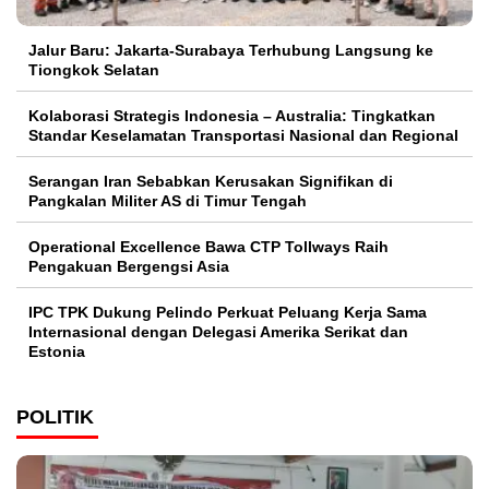
Jalur Baru: Jakarta-Surabaya Terhubung Langsung ke
Tiongkok Selatan
Kolaborasi Strategis Indonesia – Australia: Tingkatkan
Standar Keselamatan Transportasi Nasional dan Regional
Serangan Iran Sebabkan Kerusakan Signifikan di
Pangkalan Militer AS di Timur Tengah
Operational Excellence Bawa CTP Tollways Raih
Pengakuan Bergengsi Asia
IPC TPK Dukung Pelindo Perkuat Peluang Kerja Sama
Internasional dengan Delegasi Amerika Serikat dan
Estonia
POLITIK