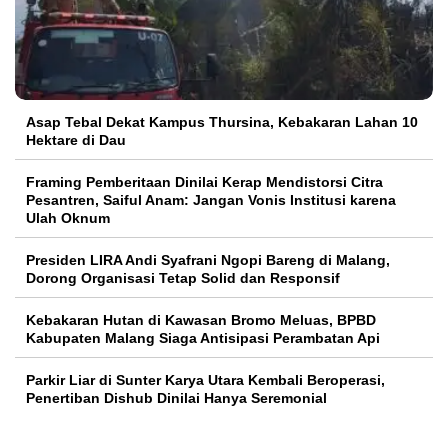
Asap Tebal Dekat Kampus Thursina, Kebakaran Lahan 10
Hektare di Dau
Framing Pemberitaan Dinilai Kerap Mendistorsi Citra
Pesantren, Saiful Anam: Jangan Vonis Institusi karena
Ulah Oknum
Presiden LIRA Andi Syafrani Ngopi Bareng di Malang,
Dorong Organisasi Tetap Solid dan Responsif
Kebakaran Hutan di Kawasan Bromo Meluas, BPBD
Kabupaten Malang Siaga Antisipasi Perambatan Api
Parkir Liar di Sunter Karya Utara Kembali Beroperasi,
Penertiban Dishub Dinilai Hanya Seremonial