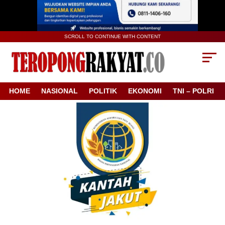
SCROLL TO CONTINUE WITH CONTENT
HOME
NASIONAL
POLITIK
EKONOMI
TNI – POLRI