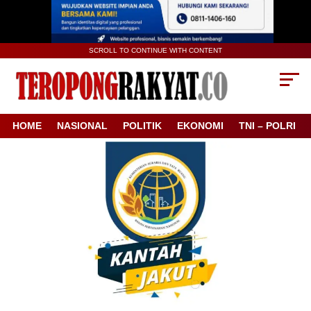
SCROLL TO CONTINUE WITH CONTENT
HOME
NASIONAL
POLITIK
EKONOMI
TNI – POLRI