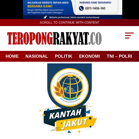
SCROLL TO CONTINUE WITH CONTENT
HOME
NASIONAL
POLITIK
EKONOMI
TNI – POLRI