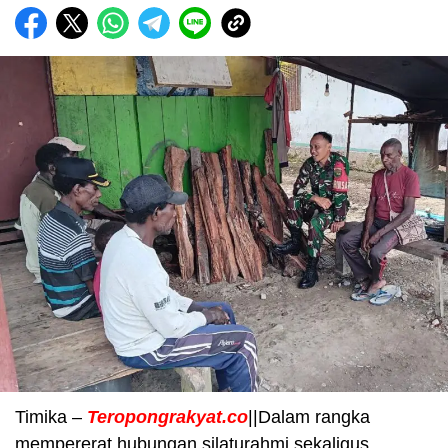
Timika –
Teropongrakyat.co
||Dalam rangka
mempererat hubungan silaturahmi sekaligus