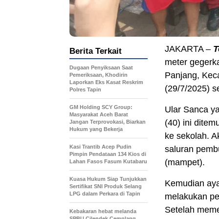
JAKARTA –
T
Berita Terkait
meter gegerk
Dugaan Penyiksaan Saat
Panjang, Kec
Pemeriksaan, Khodirin
Laporkan Eks Kasat Reskrim
(29/7/2025) s
Polres Tapin
GM Holding SCY Group:
Ular Sanca ya
Masyarakat Aceh Barat
(40) ini dite
Jangan Terprovokasi, Biarkan
Hukum yang Bekerja
ke sekolah. A
Kasi Trantib Acep Pudin
saluran pembu
Pimpin Pendataan 134 Kios di
(mampet).
Lahan Fasos Fasum Kutabaru
Kuasa Hukum Siap Tunjukkan
Kemudian ayah
Sertifikat SNI Produk Selang
LPG dalam Perkara di Tapin
melakukan pe
Setelah memer
Kebakaran hebat melanda
SPBU Cilendek Cemplang