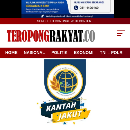
SCROLL TO CONTINUE WITH CONTENT
HOME
NASIONAL
POLITIK
EKONOMI
TNI – POLRI