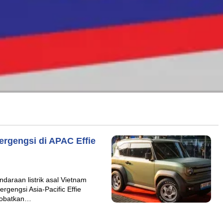
ergengsi di APAC Effie
daraan listrik asal Vietnam
gengsi Asia-Pacific Effie
inobatkan…