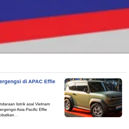
ergengsi di APAC Effie
daraan listrik asal Vietnam
gengsi Asia-Pacific Effie
inobatkan…