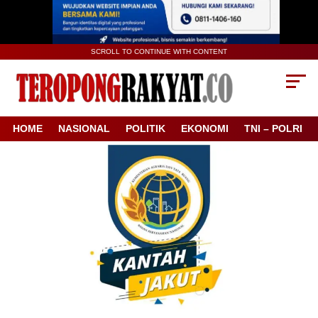
SCROLL TO CONTINUE WITH CONTENT
HOME
NASIONAL
POLITIK
EKONOMI
TNI – POLRI