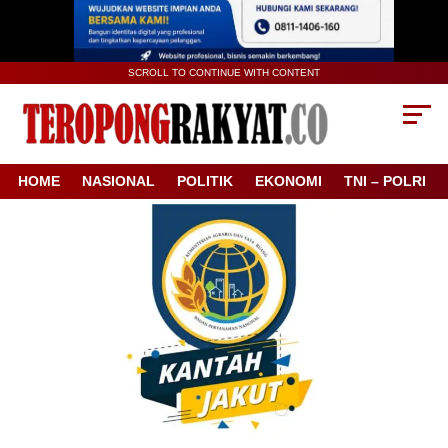
SCROLL TO CONTINUE WITH CONTENT
HOME
NASIONAL
POLITIK
EKONOMI
TNI – POLRI