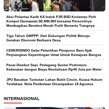
Aksi Polantas Karib KA Induk PJR BSD Korlantas Polri
Kompol Darmawati.SE.MM.MH bersama Personilnya
Membagikan Bendera Merah Putih Berserta Tiangnya
Tiga Tahun GMPPP: Dari Dukungan Politik Menuju
Gerakan Ekonomi Berbasis Desa
CENKRISINDO Gelar Pelantikan Pengurus Baru Ajak
Perjuangkan Kepentingan Umat Untuk Kemajuan Bangsa
Pasar Disebut Sepi, Pedagang Sunter Podomoro
Keberatan dengan Biaya Revitalisasi Rp49 Juta per Meter
JPU Bacakan Tuntutan Lahan Bukit Cincin, Kuasa Hukum
Terdakwa: Nota Pembelaan Disampaikan 18 Agustus
INTERNASIONAL