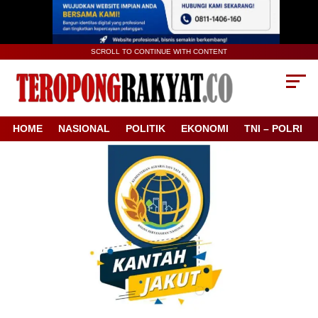
SCROLL TO CONTINUE WITH CONTENT
HOME
NASIONAL
POLITIK
EKONOMI
TNI – POLRI