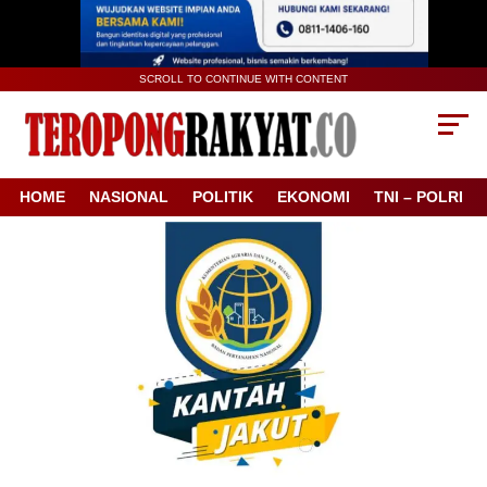
SCROLL TO CONTINUE WITH CONTENT
HOME
NASIONAL
POLITIK
EKONOMI
TNI – POLRI