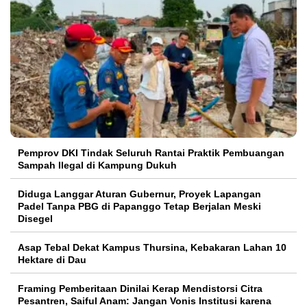
Pemprov DKI Tindak Seluruh Rantai Praktik Pembuangan
Sampah Ilegal di Kampung Dukuh
Diduga Langgar Aturan Gubernur, Proyek Lapangan
Padel Tanpa PBG di Papanggo Tetap Berjalan Meski
Disegel
Asap Tebal Dekat Kampus Thursina, Kebakaran Lahan 10
Hektare di Dau
Framing Pemberitaan Dinilai Kerap Mendistorsi Citra
Pesantren, Saiful Anam: Jangan Vonis Institusi karena