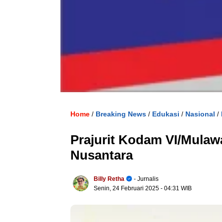
Home
Breaking News
Edukasi
Nasional
/
/
/
/
Prajurit Kodam VI/Mulaw
Nusantara
Billy Retha
- Jurnalis
Senin, 24 Februari 2025
- 04:31 WIB