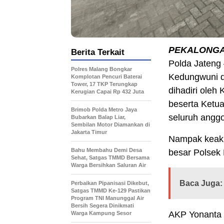
PEKALONG
Berita Terkait
Polda Jateng
Polres Malang Bongkar
Kedungwuni di
Komplotan Pencuri Baterai
Tower, 17 TKP Terungkap
dihadiri oleh
Kerugian Capai Rp 432 Juta
beserta Ketua
Brimob Polda Metro Jaya
seluruh anggo
Bubarkan Balap Liar,
Sembilan Motor Diamankan di
Jakarta Timur
Nampak keakra
Bahu Membahu Demi Desa
besar Polsek
Sehat, Satgas TMMD Bersama
Warga Bersihkan Saluran Air
Baca Juga:
Perbaikan Pipanisasi Dikebut,
Satgas TMMD Ke-129 Pastikan
Program TNI Manunggal Air
Bersih Segera Dinikmati
AKP Yonanta 
Warga Kampung Sesor