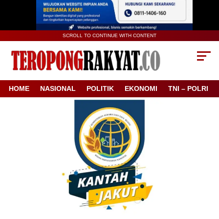
SCROLL TO CONTINUE WITH CONTENT
HOME
NASIONAL
POLITIK
EKONOMI
TNI – POLRI