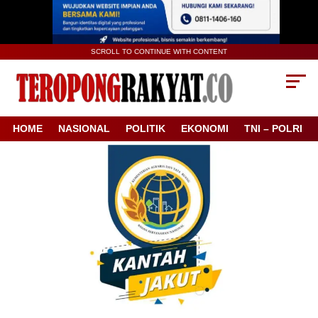
SCROLL TO CONTINUE WITH CONTENT
HOME
NASIONAL
POLITIK
EKONOMI
TNI – POLRI