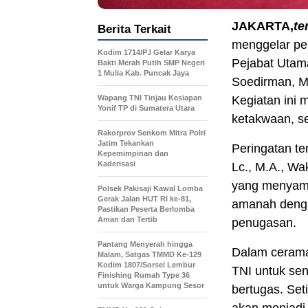
JAKARTA,
te
Berita Terkait
menggelar per
Kodim 1714/PJ Gelar Karya
Pejabat Utama
Bakti Merah Putih SMP Negeri
1 Mulia Kab. Puncak Jaya
Soedirman, Ma
Wapang TNI Tinjau Kesiapan
Kegiatan ini
Yonif TP di Sumatera Utara
ketakwaan, s
Rakorprov Senkom Mitra Polri
Jatim Tekankan
Peringatan te
Kepemimpinan dan
Kaderisasi
Lc., M.A., Wa
yang menyamp
Polsek Pakisaji Kawal Lomba
Gerak Jalan HUT RI ke-81,
amanah dengan
Pastikan Peserta Berlomba
Aman dan Tertib
penugasan.
Pantang Menyerah hingga
Dalam cerama
Malam, Satgas TMMD Ke-129
Kodim 1807/Sorsel Lembur
TNI untuk se
Finishing Rumah Type 36
untuk Warga Kampung Sesor
bertugas. Se