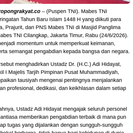
ropongrakyat.co
– (Puspen TNI). Mabes TNI
ingatan Tahun Baru Islam 1448 H yang diikuti para
, Prajurit, dan PNS Mabes TNI di Masjid Panglima
bes TNI Cilangkap, Jakarta Timur, Rabu (24/6/2026).
 menjadi momentum untuk memperkuat keimanan,
erta semangat pengabdian kepada bangsa dan negara.
rsebut menghadirkan Ustadz Dr. (H.C.) Adi Hidayat,
kil I Majelis Tarjih Pimpinan Pusat Muhammadiyah,
aikan tausiyah mengenai pentingnya menjalankan
 profesional, dedikasi, dan keikhlasan dalam setiap
hnya, Ustadz Adi Hidayat mengajak seluruh personel
nantiasa memberikan pengabdian terbaik di mana pun
tiap tugas yang dijalankan dengan sungguh-sungguh