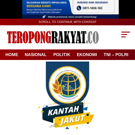
SCROLL TO CONTINUE WITH CONTENT
HOME
NASIONAL
POLITIK
EKONOMI
TNI – POLRI