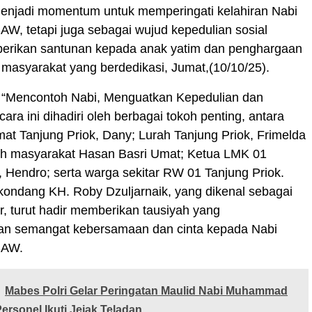
menjadi momentum untuk memperingati kelahiran Nabi
, tetapi juga sebagai wujud kepedulian sosial
rikan santunan kepada anak yatim dan penghargaan
masyarakat yang berdedikasi, Jumat,(10/10/25).
“Mencontoh Nabi, Menguatkan Kepedulian dan
acara ini dihadiri oleh berbagai tokoh penting, antara
mat Tanjung Priok, Dany; Lurah Tanjung Priok, Frimelda
koh masyarakat Hasan Basri Umat; Ketua LMK 01
, Hendro; serta warga sekitar RW 01 Tanjung Priok.
ondang KH. Roby Dzuljarnaik, yang dikenal sebagai
, turut hadir memberikan tausiyah yang
n semangat kebersamaan dan cinta kepada Nabi
AW.
Mabes Polri Gelar Peringatan Maulid Nabi Muhammad
ersonel Ikuti Jejak Teladan