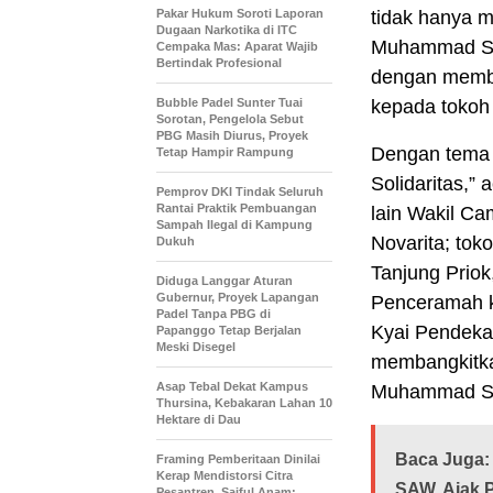
Pakar Hukum Soroti Laporan
tidak hanya 
Dugaan Narkotika di ITC
Muhammad SAW
Cempaka Mas: Aparat Wajib
Bertindak Profesional
dengan membe
Bubble Padel Sunter Tuai
kepada tokoh 
Sorotan, Pengelola Sebut
PBG Masih Diurus, Proyek
Dengan tema 
Tetap Hampir Rampung
Solidaritas,” 
Pemprov DKI Tindak Seluruh
Rantai Praktik Pembuangan
lain Wakil Ca
Sampah Ilegal di Kampung
Novarita; to
Dukuh
Tanjung Priok
Diduga Langgar Aturan
Gubernur, Proyek Lapangan
Penceramah k
Padel Tanpa PBG di
Kyai Pendekar
Papanggo Tetap Berjalan
Meski Disegel
membangkitka
Asap Tebal Dekat Kampus
Muhammad S
Thursina, Kebakaran Lahan 10
Hektare di Dau
Baca Juga:
Framing Pemberitaan Dinilai
Kerap Mendistorsi Citra
SAW, Ajak P
Pesantren, Saiful Anam: