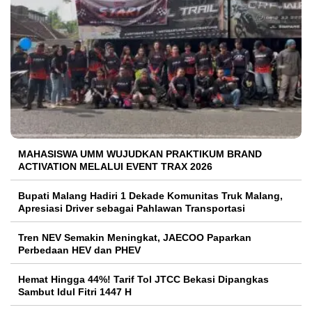
MAHASISWA UMM WUJUDKAN PRAKTIKUM BRAND
ACTIVATION MELALUI EVENT TRAX 2026
Bupati Malang Hadiri 1 Dekade Komunitas Truk Malang,
Apresiasi Driver sebagai Pahlawan Transportasi
Tren NEV Semakin Meningkat, JAECOO Paparkan
Perbedaan HEV dan PHEV
Hemat Hingga 44%! Tarif Tol JTCC Bekasi Dipangkas
Sambut Idul Fitri 1447 H