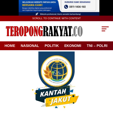
SCROLL TO CONTINUE WITH CONTENT
HOME
NASIONAL
POLITIK
EKONOMI
TNI – POLRI