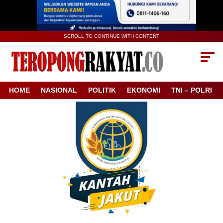
SCROLL TO CONTINUE WITH CONTENT
HOME
NASIONAL
POLITIK
EKONOMI
TNI – POLRI