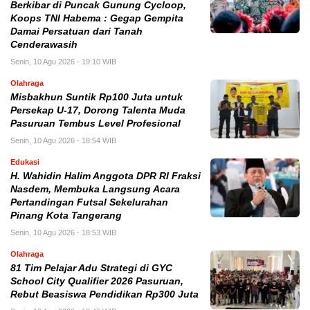
Berkibar di Puncak Gunung Cycloop,
Koops TNI Habema : Gegap Gempita
Damai Persatuan dari Tanah
Cenderawasih
Senin, 10 Agu 2026 - 19:10 WIB
Olahraga
Misbakhun Suntik Rp100 Juta untuk
Persekap U-17, Dorong Talenta Muda
Pasuruan Tembus Level Profesional
Senin, 10 Agu 2026 - 18:54 WIB
Edukasi
H. Wahidin Halim Anggota DPR RI Fraksi
Nasdem, Membuka Langsung Acara
Pertandingan Futsal Sekelurahan
Pinang Kota Tangerang
Senin, 10 Agu 2026 - 18:53 WIB
Olahraga
81 Tim Pelajar Adu Strategi di GYC
School City Qualifier 2026 Pasuruan,
Rebut Beasiswa Pendidikan Rp300 Juta