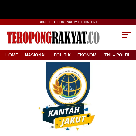
SCROLL TO CONTINUE WITH CONTENT
HOME
NASIONAL
POLITIK
EKONOMI
TNI – POLRI