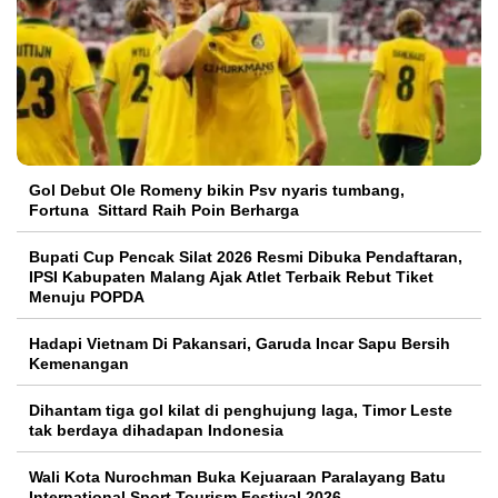
Gol Debut Ole Romeny bikin Psv nyaris tumbang,
Fortuna Sittard Raih Poin Berharga
Bupati Cup Pencak Silat 2026 Resmi Dibuka Pendaftaran,
IPSI Kabupaten Malang Ajak Atlet Terbaik Rebut Tiket
Menuju POPDA
Hadapi Vietnam Di Pakansari, Garuda Incar Sapu Bersih
Kemenangan
Dihantam tiga gol kilat di penghujung laga, Timor Leste
tak berdaya dihadapan Indonesia
Wali Kota Nurochman Buka Kejuaraan Paralayang Batu
International Sport Tourism Festival 2026