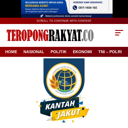
SCROLL TO CONTINUE WITH CONTENT
HOME
NASIONAL
POLITIK
EKONOMI
TNI – POLRI