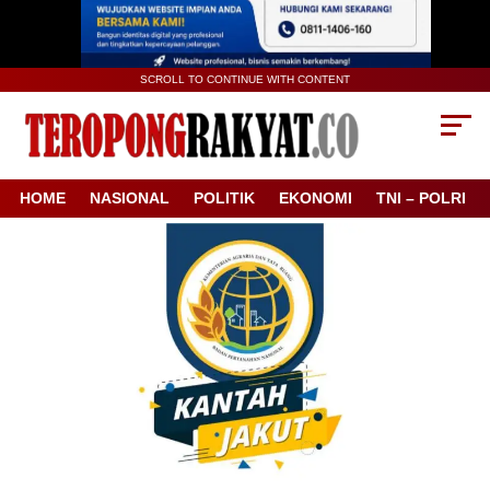
SCROLL TO CONTINUE WITH CONTENT
HOME
NASIONAL
POLITIK
EKONOMI
TNI – POLRI