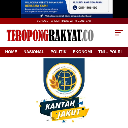
SCROLL TO CONTINUE WITH CONTENT
HOME
NASIONAL
POLITIK
EKONOMI
TNI – POLRI