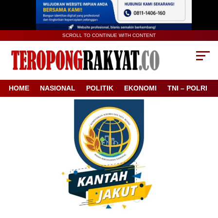
SCROLL TO CONTINUE WITH CONTENT
HOME
NASIONAL
POLITIK
EKONOMI
TNI – POLRI