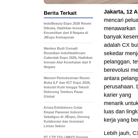
Jakarta, 12 
Berita Terkait
mencari pelua
IndoBeauty Expo 2026 Resmi
menawarkan
Dibuka, Hadirkan Inovasi
Kecantikan dari 8 Negara di
banyak kesem
JIExpo Kemayoran
adalah CX bu
Menkes Budi Gunadi
sekedar menj
Resmikan IndoHealthcare
Gakeslab Expo 2026, Hadirkan
pelanggan, tet
Inovasi Alat Kesehatan dari 9
Negara
berevolusi m
antara pelan
Menteri Perindustrian Resmi
Buka ILF dan IGT Expo 2026,
perusahaan. D
Industri Kulit hingga Tekstil
Didorong Tembus Pasar
karier yang
Global
menarik untu
Krista Exhibitions Gelar
luas dan ling
Empat Pameran Industri
Sekaligus di JIExpo, Dorong
kerja yang ber
Kolaborasi dan Investasi
Lintas Sektor
Lebih jauh, C
PT CTP TOLLWAYS Dorong